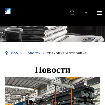
English
Дом
Продукты
О нас
Наш сервис
Дом
»
Новости
»
Упаковка и отправка
Новости
Новости
Связаться с нами