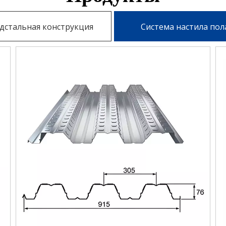
дстальная конструкция
Система настила пол