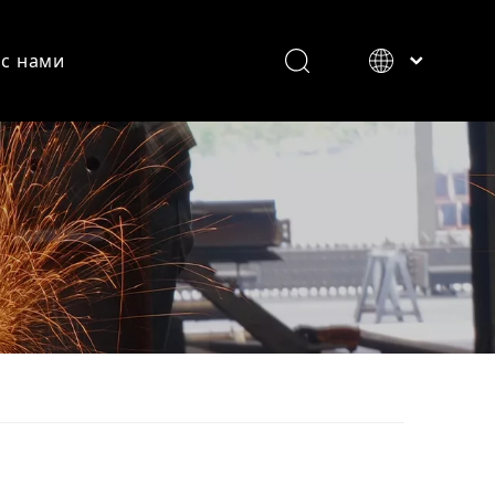
 с нами
English
Настенная система