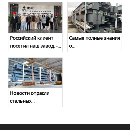
Российский клиент
Самые полные знания
посетил наш завод. --
о
Строительство
металлоконструкциях-1
стальных
конструкций
Новости отрасли
стальных
конструкций на 2025
год: экспорт в
Австралию​