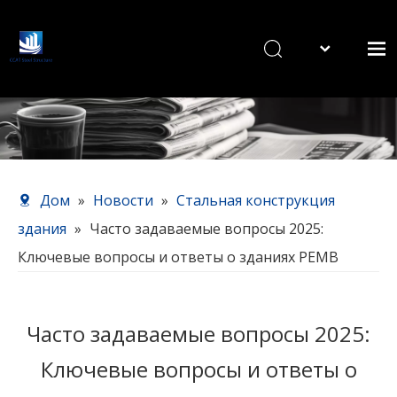
English
Дом
Продукты
О нас
Наш сервис
Дом
»
Новости
»
Стальная конструкция
Новости
здания
»
Часто задаваемые вопросы 2025:
Связаться с нами
Ключевые вопросы и ответы о зданиях PEMB
Часто задаваемые вопросы 2025:
Ключевые вопросы и ответы о