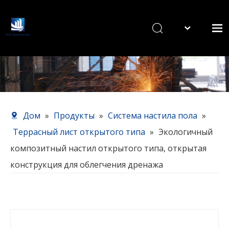
English
Дом
Продукты
О нас
Наш сервис
Дом
»
Продукты
»
Система настила пола
»
Новости
Террасный лист открытого типа
»
Экологичный
Связаться с нами
композитный настил открытого типа, открытая
конструкция для облегчения дренажа