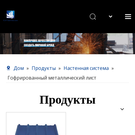
English
Дом
Продукты
О нас
Наш сервис
Дом
»
Продукты
»
Настенная система
»
Новости
Гофрированный металлический лист
Связаться с нами
Продукты