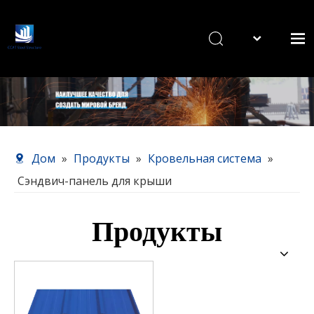
English
Дом
Продукты
О нас
Наш сервис
Дом
»
Продукты
»
Кровельная система
»
Новости
Сэндвич-панель для крыши
Связаться с нами
Продукты